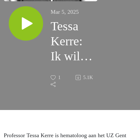
Mar 5, 2025
Tessa
Kerre:
Ik wil
naïef
1
5.1K
sterven
Professor Tessa Kerre is hematoloog aan het UZ Gent