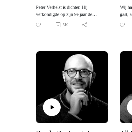
Peter Verhelst is dichter. Hij
Wij ha
verkondigde op zijn 9e jaar de
gast, 
nieuwe Jan van Eyck te worden.
David
5K
Dat klinkt misschien een beetje
Merci,
grotesk, maar de vreugde die hij
veel o
voelt wanneer hij iets maakt, tekent,
je nu 
schildert, klinkt ons net heel
vonden
belangrijk. Jan van Eycks
Europ
schilderstalent had hij niet. Maar na
op de 
twee minuten luisteren is het
om dra
duidelijk wat zijn penseel is:
woorden. Hij schildert een wereld
En dat
met zijn woorden en wij voelen ze
bezigh
trillen in onze buik. Hij zegt:
Zwijge
thuiskomen. En wij voelen het. Hij
oprech
zegt: passie. En wij verlangen
democ
ernaar.
Maar h
verhaa