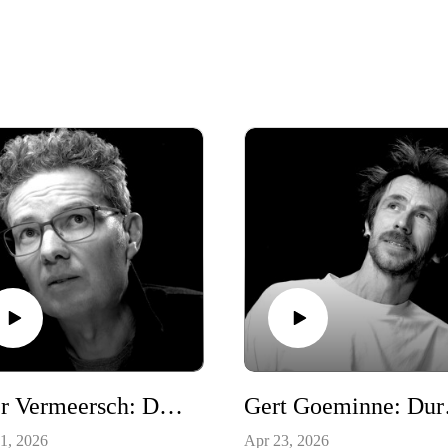
Peter Vermeersch: Defaitisme is de vijand
Gert 
1, 2026
Apr 23, 2026