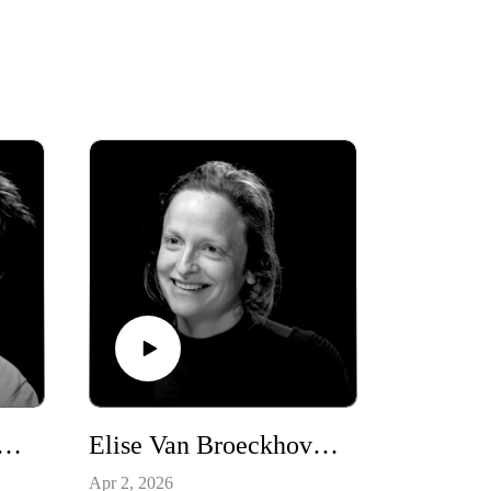
Goeminne: Durven weerstaan
Elise Van Broeckhoven: Niet gewoon charmant
Apr 2, 2026