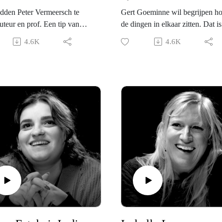
dden Peter Vermeersch te
Gert Goeminne wil begrijpen h
auteur en prof. Een tip van
de dingen in elkaar zitten. Dat is
 Van Reybroeck trouwens.
geen klein project. Hij heeft die
4.6K
4.6K
 David! Peter weet ontzettend
zoektocht eerst gevoerd in het
ver Belarus. Wat zou Belarus
CERN, als nucleair fysicus. Ma
moeten interesseren? Wij
vandaag is hij professor
 dankzij Peter ergens tussen
wetenschaps- en technologiestu
a en Rusland, een antwoord
en eerder een kritische vriend v
vraag waar democratie echt
de wetenschap. Hij gaf ons ook 
ait.
excuses door voor die veel te la
titel, maar de nuance is redelijk
 is een vraag die ons veel
essentieel.
oudt. Bij de oprichting van
n is geen optie hadden we
De ambitie en verwondering
t niet gedacht dat onze
waarmee Gert bij CERN begon,
ratie onder druk zou komen.
doofden daar snel uit. Er was g
et populaire of populistische
plek voor de grote vragen over 
l over wie de vijand is en hoe
bestaan en een onkritisch geloof