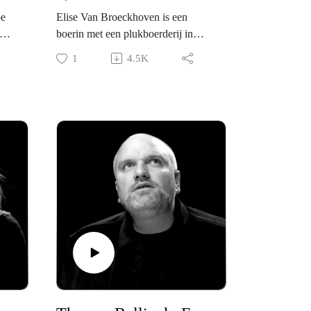
oe
Elise Van Broeckhoven is een
boerin met een plukboerderij in
Heusden. Daar kan je zelf je
1
4.5K
boodschappen gaan oogsten. Zeker
ar
gezelliger dan aanschuiven in de
Albert Heijn om 18u35 met je
dies
komkommer voorgesneden in een
an
hoesje. Maar het nut van een
zijn
plukboerderij en van Elise haar
nge
werk is veel fundamenteler dan dat.
Wat Elise eigenlijk doet, is
bemiddelen. Tussen boer en burger
en tussen natuur en landbouw. Want
eten van biodiverse landschappen
een
met een gezonde bodem en veel
ons
insecten is goed voor het landschap
 in
en goed voor ons lichaam,